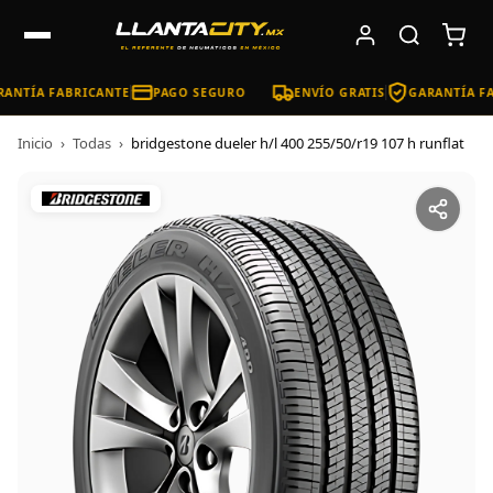
ANTÍA FABRICANTE
PAGO SEGURO
ENVÍO GRATIS
GARANTÍA FA
Inicio
›
Todas
›
bridgestone dueler h/l 400 255/50/r19 107 h runflat