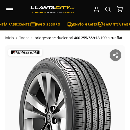
TÍA FABRICANTE
PAGO SEGURO
ENVÍO GRATIS
GARANTÍA FABR
Inicio
›
Todas
›
bridgestone dueler h/l 400 255/55/r18 109 h runflat