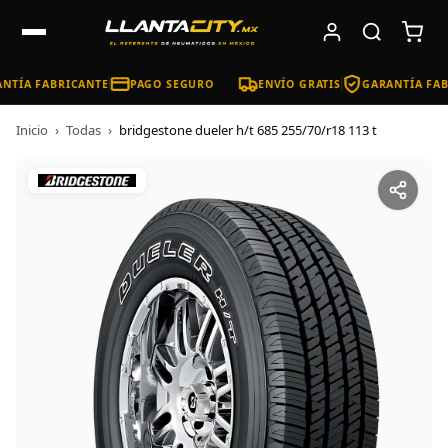
NTÍA FABRICANTE
PAGO SEGURO
ENVÍO GRATIS
GARANTÍA FAB
Inicio
›
Todas
›
bridgestone dueler h/t 685 255/70/r18 113 t