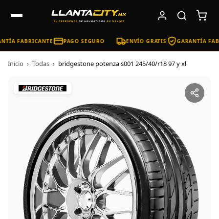
NTÍA FABRICANTE
PAGO SEGURO
ENVÍO GRATIS
GARANTÍA FAB
Inicio
›
Todas
›
bridgestone potenza s001 245/40/r18 97 y xl