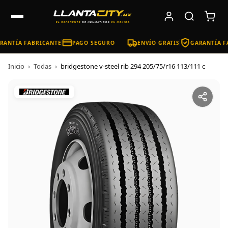
ANTÍA FABRICANTE
PAGO SEGURO
ENVÍO GRATIS
GARANTÍA FA
Inicio
›
Todas
›
bridgestone v-steel rib 294 205/75/r16 113/111 c