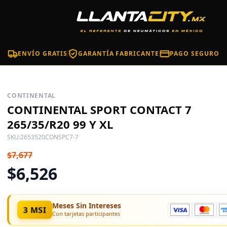
ENVÍO GRATIS
GARANTÍA FABRICANTE
PAGO SEGURO
CONTINENTAL
CONTINENTAL SPORT CONTACT 7
265/35/R20 99 Y XL
SKU:
2653520CONSPC7-7
$7,677
$6,526
Meses Sin Intereses
3 MSI
Con tarjetas participantes