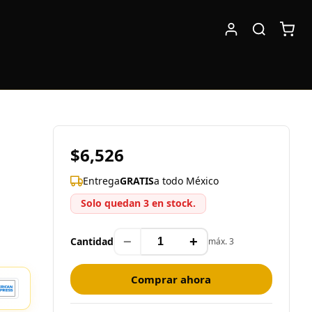
$6,526
Entrega
GRATIS
a todo México
Solo quedan 3 en stock.
−
+
Cantidad
máx. 3
Comprar ahora