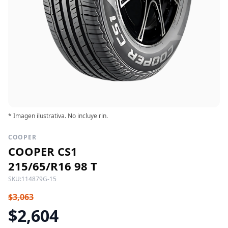
* Imagen ilustrativa. No incluye rin.
COOPER
COOPER CS1
215/65/R16 98 T
SKU:
114879G-15
$3,063
$2,604