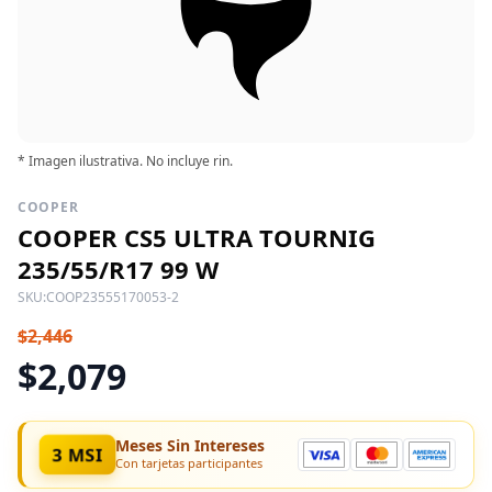
* Imagen ilustrativa. No incluye rin.
COOPER
COOPER CS5 ULTRA TOURNIG
235/55/R17 99 W
SKU:
COOP23555170053-2
$2,446
$2,079
Meses Sin Intereses
3 MSI
Con tarjetas participantes