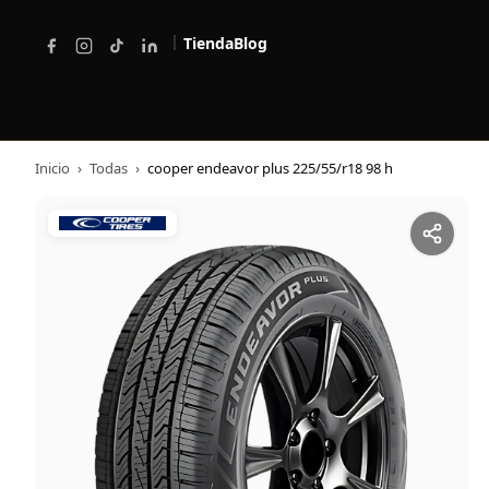
|
Tienda
Blog
Inicio
›
Todas
›
cooper endeavor plus 225/55/r18 98 h