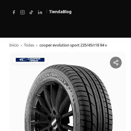
|
Tienda
Blog
Inicio
›
Todas
›
cooper evolution sport 235/45/r18 94 v