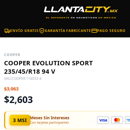
ENVÍO GRATIS
GARANTÍA FABRICANTE
PAGO SEGURO
COOPER
COOPER EVOLUTION SPORT
235/45/R18 94 V
SKU:
COOPER 116033-4
$3,063
$2,603
Meses Sin Intereses
3 MSI
Con tarjetas participantes