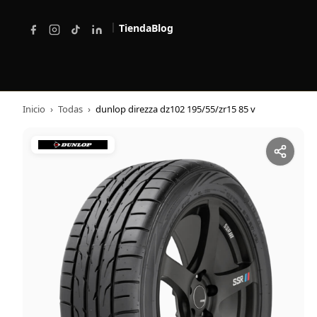
|
Tienda
Blog
Inicio
›
Todas
›
dunlop direzza dz102 195/55/zr15 85 v