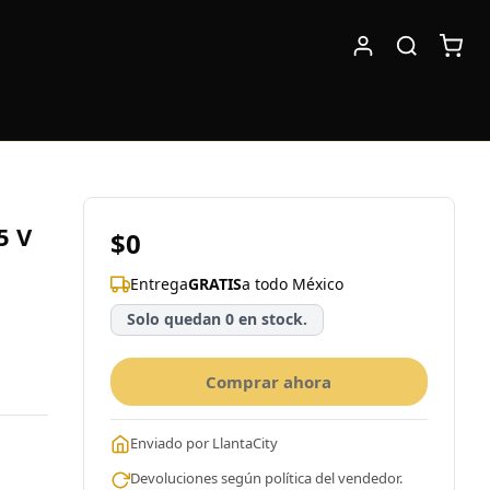
5 V
$0
Entrega
GRATIS
a todo México
Solo quedan 0 en stock.
Comprar ahora
Enviado por LlantaCity
Devoluciones según política del vendedor.