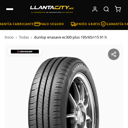
ANTÍA FABRICANTE
PAGO SEGURO
ENVÍO GRATIS
GARANTÍA FA
Inicio
›
Todas
›
dunlop enasave ec300 plus 195/65/r15 91 h