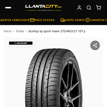
RANTÍA FABRICANTE
PAGO SEGURO
ENVÍO GRATIS
GARANTÍA F
Inicio
›
Todas
›
dunlop sp sport maxx 275/40/zr21 107 y