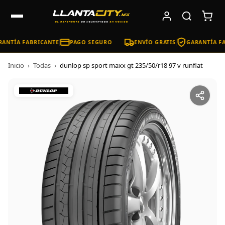
ANTÍA FABRICANTE
PAGO SEGURO
ENVÍO GRATIS
GARANTÍA FA
Inicio
›
Todas
›
dunlop sp sport maxx gt 235/50/r18 97 v runflat