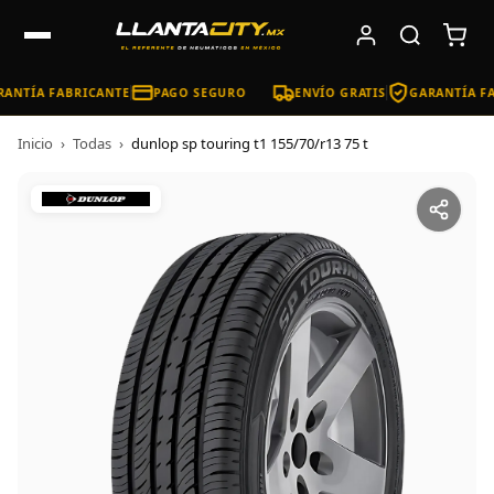
ANTÍA FABRICANTE
PAGO SEGURO
ENVÍO GRATIS
GARANTÍA FA
Inicio
›
Todas
›
dunlop sp touring t1 155/70/r13 75 t