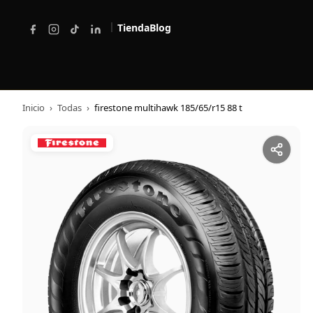
|
Tienda
Blog
Inicio
›
Todas
›
firestone multihawk 185/65/r15 88 t