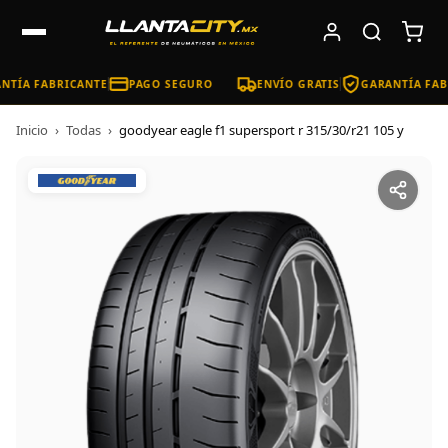
NTÍA FABRICANTE
PAGO SEGURO
ENVÍO GRATIS
GARANTÍA FAB
Inicio
›
Todas
›
goodyear eagle f1 supersport r 315/30/r21 105 y