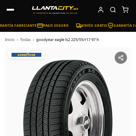
ANTÍA FABRICANTE
PAGO SEGURO
ENVÍO GRATIS
GARANTÍA FA
Inicio
›
Todas
›
goodyear eagle ls2 225/55/r17 97 h