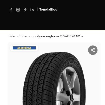
|
Tienda
Blog
Inicio
›
Todas
›
goodyear eagle rs-a 255/45/r20 101 v