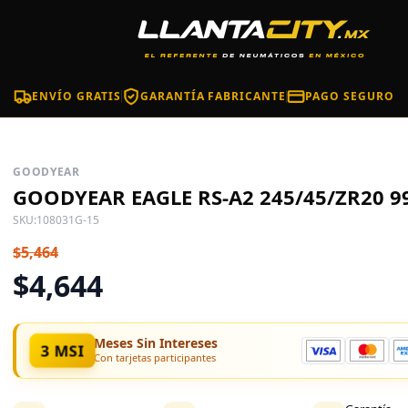
ENVÍO GRATIS
GARANTÍA FABRICANTE
PAGO SEGURO
GOODYEAR
GOODYEAR EAGLE RS-A2 245/45/ZR20 9
SKU:
108031G-15
$5,464
$4,644
Meses Sin Intereses
3 MSI
Con tarjetas participantes