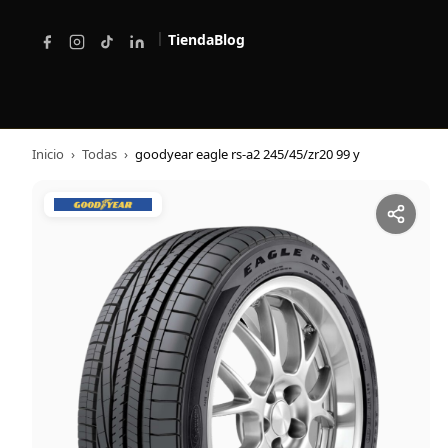
|
Tienda
Blog
Inicio
›
Todas
›
goodyear eagle rs-a2 245/45/zr20 99 y