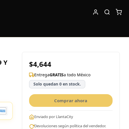
9 Y
$4,644
Entrega
GRATIS
a todo México
Solo quedan 0 en stock.
Comprar ahora
Enviado por LlantaCity
Devoluciones según política del vendedor.