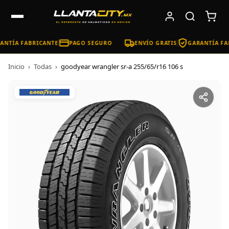
NTÍA FABRICANTE
PAGO SEGURO
ENVÍO GRATIS
GARANTÍA FAB
Inicio
›
Todas
›
goodyear wrangler sr-a 255/65/r16 106 s