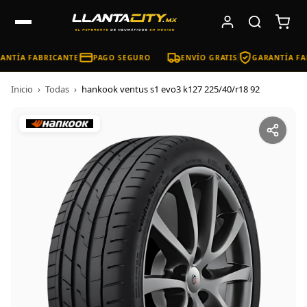
ANTÍA FABRICANTE
PAGO SEGURO
ENVÍO GRATIS
GARANTÍA FA
Inicio
›
Todas
›
hankook ventus s1 evo3 k127 225/40/r18 92