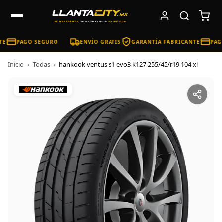
E
PAGO SEGURO
ENVÍO GRATIS
GARANTÍA FABRICANTE
PAG
Inicio
›
Todas
›
hankook ventus s1 evo3 k127 255/45/r19 104 xl