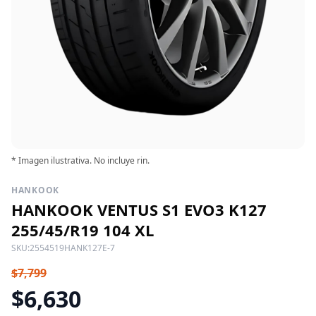
* Imagen ilustrativa. No incluye rin.
HANKOOK
HANKOOK VENTUS S1 EVO3 K127
255/45/R19 104 XL
SKU:
2554519HANK127E-7
$7,799
$6,630