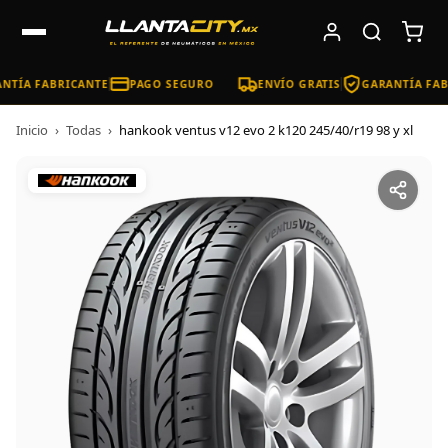
NTÍA FABRICANTE
PAGO SEGURO
ENVÍO GRATIS
GARANTÍA FAB
Inicio
›
Todas
›
hankook ventus v12 evo 2 k120 245/40/r19 98 y xl