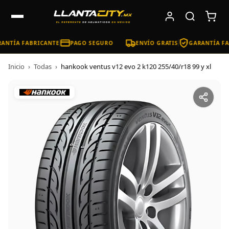
ANTÍA FABRICANTE
PAGO SEGURO
ENVÍO GRATIS
GARANTÍA FA
Inicio
›
Todas
›
hankook ventus v12 evo 2 k120 255/40/r18 99 y xl