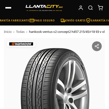
ANTÍA FABRICANTE
PAGO SEGURO
ENVÍO GRATIS
GARANTÍA FA
Inicio
›
Todas
›
hankook ventus v2 concept2 h457 215/45/r18 93 v xl