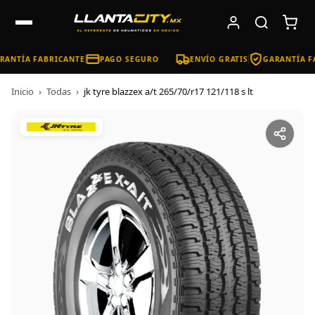
ANTÍA FABRICANTE
PAGO SEGURO
ENVÍO GRATIS
GARANTÍA FA
Inicio
›
Todas
›
jk tyre blazzex a/t 265/70/r17 121/118 s lt