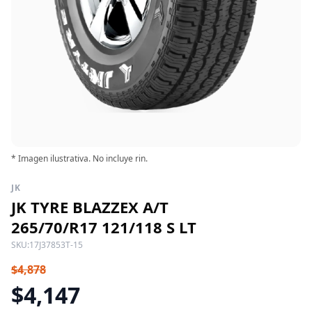
* Imagen ilustrativa. No incluye rin.
JK
JK TYRE BLAZZEX A/T
265/70/R17 121/118 S LT
SKU:
17J37853T-15
$4,878
$4,147