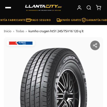
NTÍA FABRICANTE
PAGO SEGURO
ENVÍO GRATIS
GARANTÍA FAB
Inicio
›
Todas
›
kumho crugen ht51 245/75/r16 120 q lt