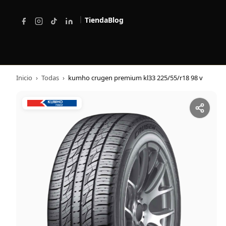
|
Tienda
Blog
Inicio
›
Todas
›
kumho crugen premium kl33 225/55/r18 98 v