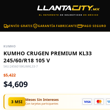
ENVÍO GRATIS
GARANTÍA FABRICANTE
PAGO SEGURO
KUMHO
KUMHO CRUGEN PREMIUM KL33
245/60/R18 105 V
SKU:
2456018KUMKL33-7
$5,422
$4,609
Meses Sin Intereses
3 MSI
Con tarjetas participantes