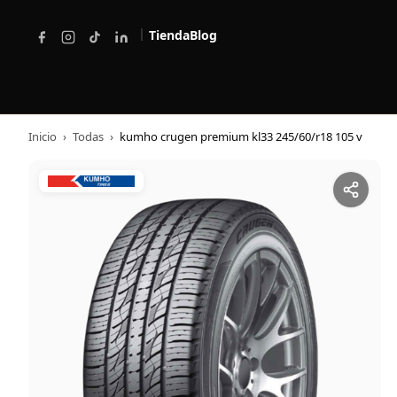
|
Tienda
Blog
Inicio
›
Todas
›
kumho crugen premium kl33 245/60/r18 105 v