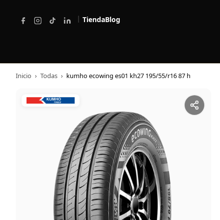
|
Tienda
Blog
Inicio
›
Todas
›
kumho ecowing es01 kh27 195/55/r16 87 h