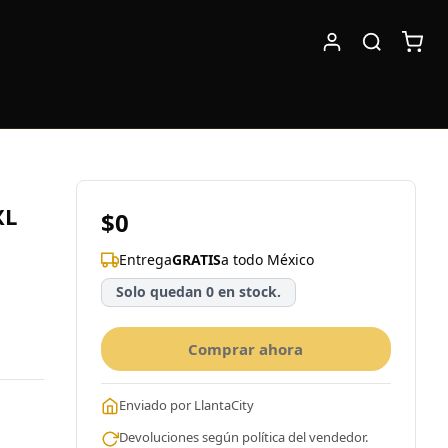
XL
$0
Entrega
GRATIS
a todo México
Solo quedan 0 en stock.
Comprar ahora
Enviado por LlantaCity
Devoluciones según política del vendedor.