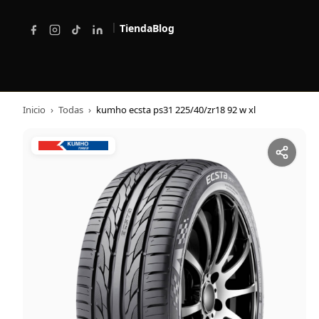
|
Tienda
Blog
Inicio
›
Todas
›
kumho ecsta ps31 225/40/zr18 92 w xl