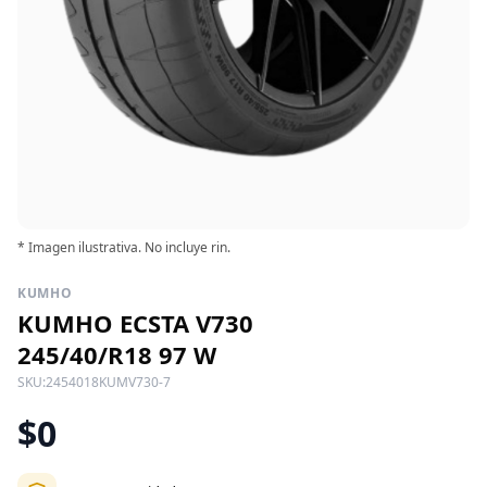
* Imagen ilustrativa. No incluye rin.
KUMHO
KUMHO ECSTA V730
245/40/R18 97 W
SKU:
2454018KUMV730-7
$0