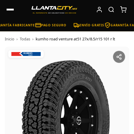
ANTÍA FABRICANTE
PAGO SEGURO
ENVÍO GRATIS
GARANTÍA FA
Inicio
›
Todas
›
kumho road venture at51 27x/8.5/r15 101 r lt