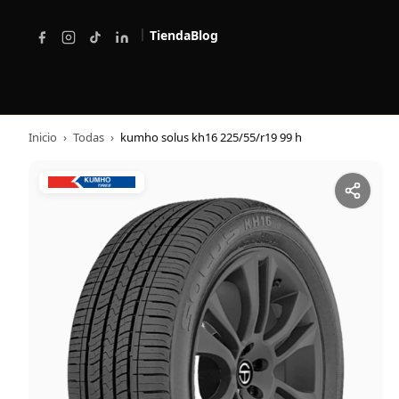
|
Tienda
Blog
Inicio
›
Todas
›
kumho solus kh16 225/55/r19 99 h