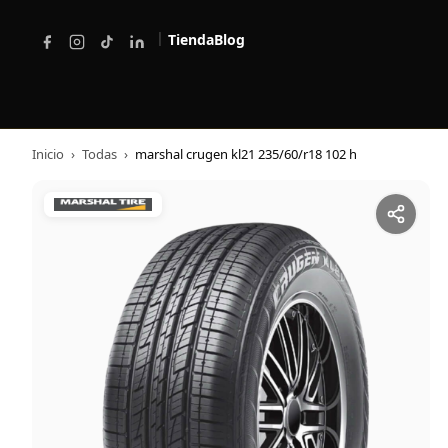
|
Tienda
Blog
Inicio
›
Todas
›
marshal crugen kl21 235/60/r18 102 h