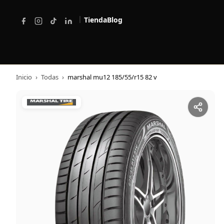
|
Tienda
Blog
Inicio
›
Todas
›
marshal mu12 185/55/r15 82 v