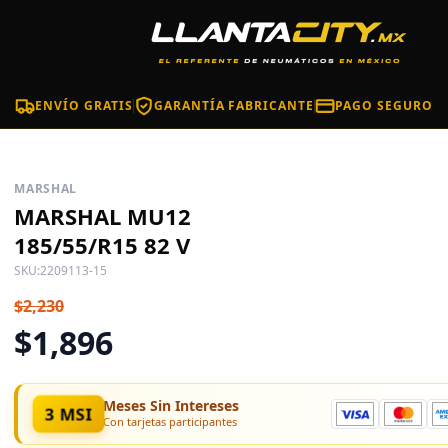
ENVÍO GRATIS
GARANTÍA FABRICANTE
PAGO SEGURO
MARSHAL
MARSHAL MU12
185/55/R15 82 V
SKU:
2209113-15
$2,230
$1,896
Meses Sin Intereses
3 MSI
Con tarjetas participantes