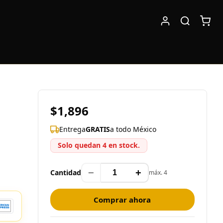
$1,896
Entrega
GRATIS
a todo México
Solo quedan 4 en stock.
−
+
Cantidad
máx. 4
Comprar ahora