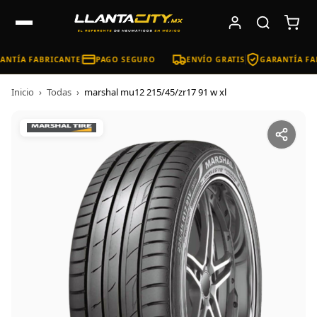
NTÍA FABRICANTE
PAGO SEGURO
ENVÍO GRATIS
GARANTÍA FA
Inicio
›
Todas
›
marshal mu12 215/45/zr17 91 w xl