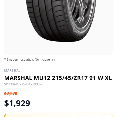
* Imagen ilustrativa. No incluye rin.
MARSHAL
MARSHAL MU12 215/45/ZR17 91 W XL
SKU:
MARS21545178933-2
$2,270
$1,929