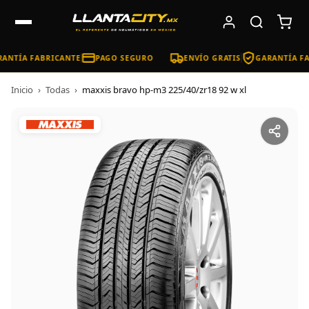
ANTÍA FABRICANTE
PAGO SEGURO
ENVÍO GRATIS
GARANTÍA FA
Inicio
›
Todas
›
maxxis bravo hp-m3 225/40/zr18 92 w xl