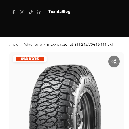
|
Tienda
Blog
Inicio
›
Adventure
›
maxxis razor at-811 245/70/r16 111 t xl