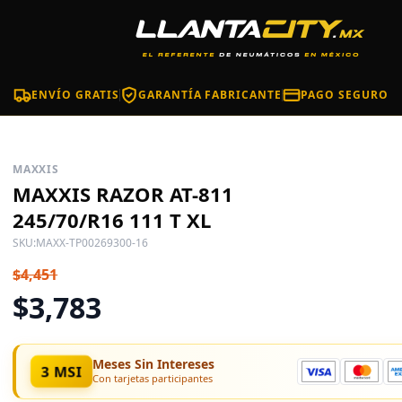
ENVÍO GRATIS
GARANTÍA FABRICANTE
PAGO SEGURO
MAXXIS
MAXXIS RAZOR AT-811
245/70/R16 111 T XL
SKU:
MAXX-TP00269300-16
$4,451
$3,783
Meses Sin Intereses
3 MSI
Con tarjetas participantes