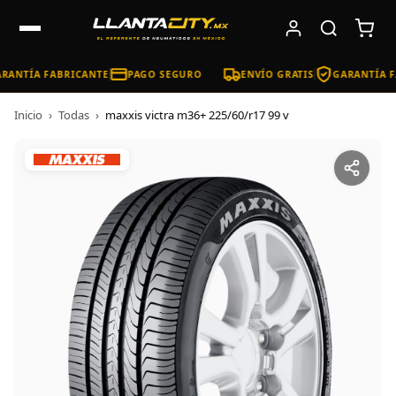
RANTÍA FABRICANTE
PAGO SEGURO
ENVÍO GRATIS
GARANTÍA F
Inicio
›
Todas
›
maxxis victra m36+ 225/60/r17 99 v