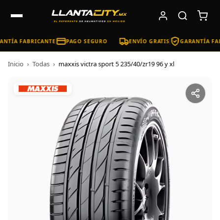
NTÍA FABRICANTE
PAGO SEGURO
ENVÍO GRATIS
GARANTÍA FAB
Inicio
›
Todas
›
maxxis victra sport 5 235/40/zr19 96 y xl