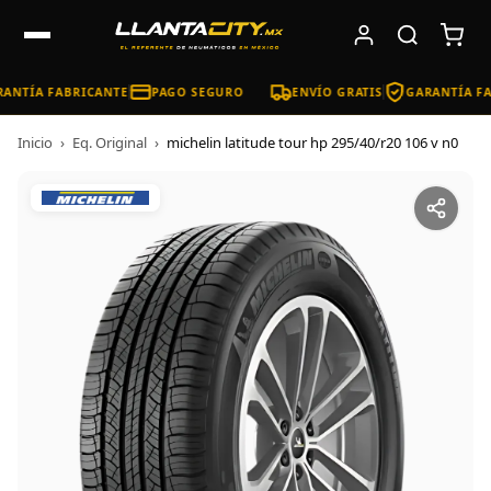
ANTÍA FABRICANTE
PAGO SEGURO
ENVÍO GRATIS
GARANTÍA FA
Inicio
›
Eq. Original
›
michelin latitude tour hp 295/40/r20 106 v n0