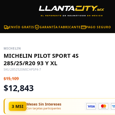
ENVÍO GRATIS
GARANTÍA FABRICANTE
PAGO SEGURO
MICHELIN
MICHELIN PILOT SPORT 4S
285/25/R20 93 Y XL
SKU:
2852520MICHPSP4-7
$15,109
$12,843
Meses Sin Intereses
3 MSI
Con tarjetas participantes