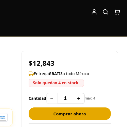
$12,843
Entrega
GRATIS
a todo México
Solo quedan 4 en stock.
−
+
Cantidad
máx. 4
Comprar ahora