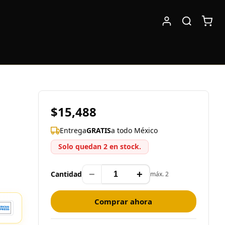
$15,488
Entrega
GRATIS
a todo México
Solo quedan 2 en stock.
−
+
Cantidad
máx. 2
Comprar ahora