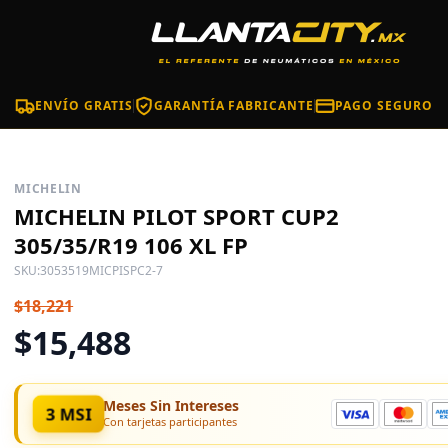
ENVÍO GRATIS
GARANTÍA FABRICANTE
PAGO SEGURO
MICHELIN
MICHELIN PILOT SPORT CUP2
305/35/R19 106 XL FP
SKU:
3053519MICPISPC2-7
$18,221
$15,488
Meses Sin Intereses
3 MSI
Con tarjetas participantes