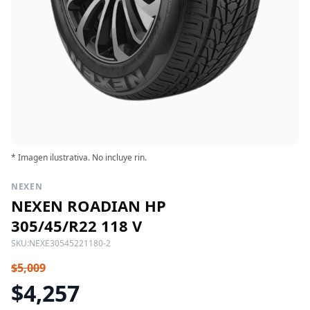
* Imagen ilustrativa. No incluye rin.
NEXEN
NEXEN ROADIAN HP
305/45/R22 118 V
SKU:
NEXE30545221180-2
$5,009
$4,257