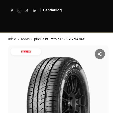
|
Tienda
Blog
Inicio
›
Todas
›
pirelli cinturato p1 175/70/r14 84 t