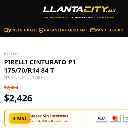
ENVÍO GRATIS
GARANTÍA FABRICANTE
PAGO SEGURO
PIRELLI
PIRELLI CINTURATO P1
175/70/R14 84 T
SKU:
1757014PIRP1CINT-7
$2,854
$2,426
Meses Sin Intereses
3 MSI
Con tarjetas participantes