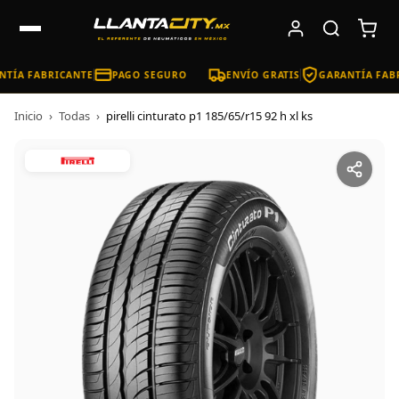
TÍA FABRICANTE
PAGO SEGURO
ENVÍO GRATIS
GARANTÍA FABR
Inicio
›
Todas
›
pirelli cinturato p1 185/65/r15 92 h xl ks