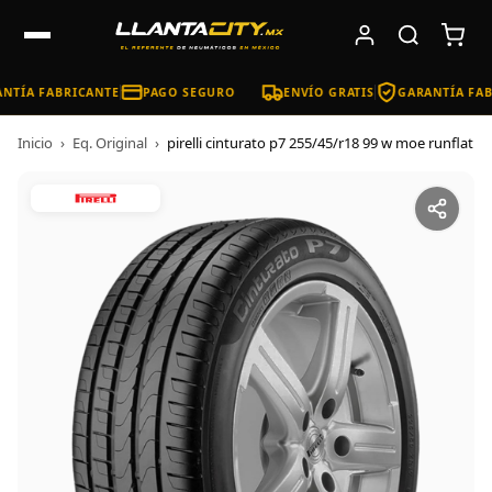
NTÍA FABRICANTE
PAGO SEGURO
ENVÍO GRATIS
GARANTÍA FAB
Inicio
›
Eq. Original
›
pirelli cinturato p7 255/45/r18 99 w moe runflat