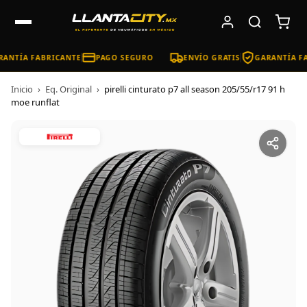
ANTÍA FABRICANTE
PAGO SEGURO
ENVÍO GRATIS
GARANTÍA FA
Inicio
›
Eq. Original
›
pirelli cinturato p7 all season 205/55/r17 91 h
moe runflat